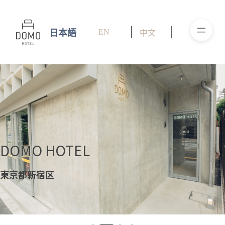
跳
至
主
EN
日本語
中文
要
內
容
Slide 2 of 4
DOMO HOTEL
東京都新宿区