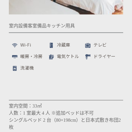
室内設備
客室備品
キッチン用具
Wi-Fi
冷蔵庫
テレビ
暖房・冷房
電気ケトル
ドライヤー
洗濯機
室内空間：33㎡
人数：1 室最大 4 人 ※追加ベッドは不可
シングルベッド 2 台（80×198cm）と日本式敷き布団2
枚