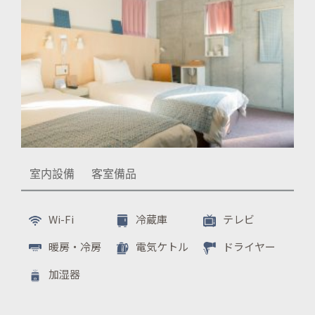
VIEW MORE
室内設備
客室備品
Wi-Fi
冷蔵庫
テレビ
暖房・冷房
電気ケトル
ドライヤー
加湿器